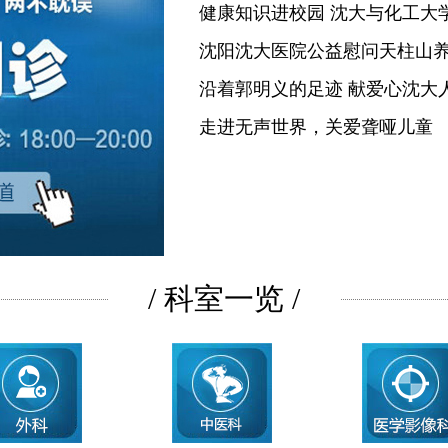
健康知识进校园 沈大与化工大
沈阳沈大医院公益慰问天柱山
沿着郭明义的足迹 献爱心沈大
走进无声世界，关爱聋哑儿童
/ 科室一览 /