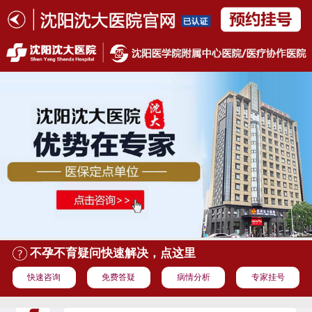
不孕不育疑问快速解决，点这里
快速咨询
免费答疑
病情分析
专家挂号