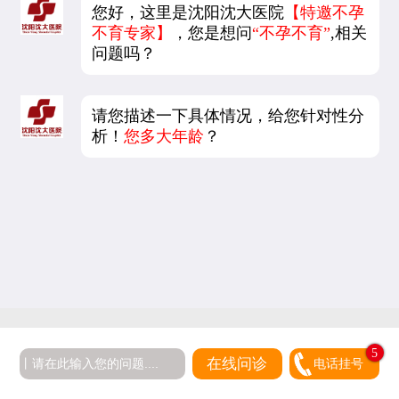
您好，这里是沈阳沈大医院
【特邀不孕
不育专家】
，您是想问
“不孕不育”
,相关
问题吗？
请您描述一下具体情况，给您针对性分
析！
您多大年龄
？
5
在线问诊
电话挂号