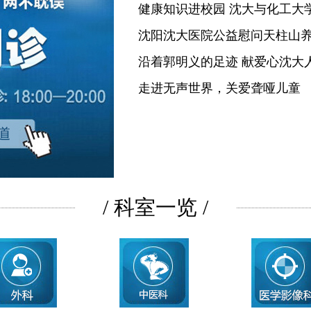
健康知识进校园 沈大与化工大
沈阳沈大医院公益慰问天柱山
沿着郭明义的足迹 献爱心沈大
走进无声世界，关爱聋哑儿童
/ 科室一览 /