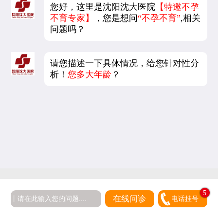
您好，这里是沈阳沈大医院
【特邀不孕
不育专家】
，您是想问
“不孕不育”
,相关
问题吗？
请您描述一下具体情况，给您针对性分
析！
您多大年龄
？
5
在线问诊
电话挂号