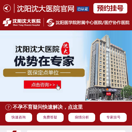
不孕不育疑问快速解决，点这里
快速咨询
免费答疑
病情分析
专家挂号