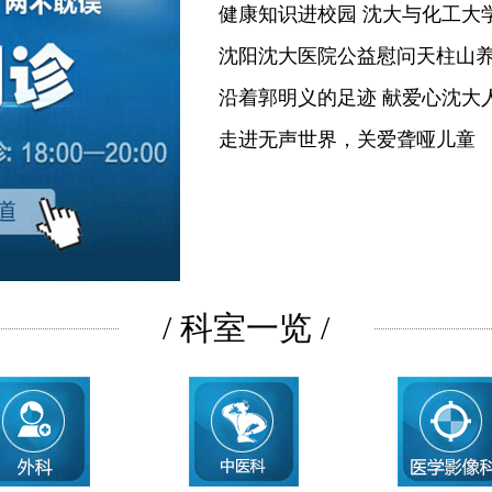
健康知识进校园 沈大与化工大
沈阳沈大医院公益慰问天柱山
沿着郭明义的足迹 献爱心沈大
走进无声世界，关爱聋哑儿童
/ 科室一览 /